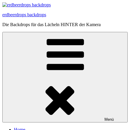
Zum
Inhalt
erdbeerdrops backdrops
springen
Die Backdrops für das Lächeln HINTER der Kamera
Menü
Home