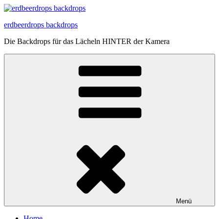
Zum
Inhalt
erdbeerdrops backdrops
springen
Die Backdrops für das Lächeln HINTER der Kamera
Menü
Home