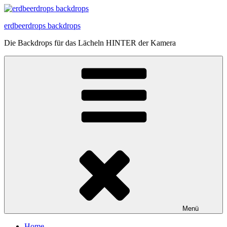
Zum
Inhalt
erdbeerdrops backdrops
springen
Die Backdrops für das Lächeln HINTER der Kamera
Menü
Home