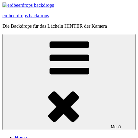
Zum
Inhalt
erdbeerdrops backdrops
springen
Die Backdrops für das Lächeln HINTER der Kamera
Menü
Home