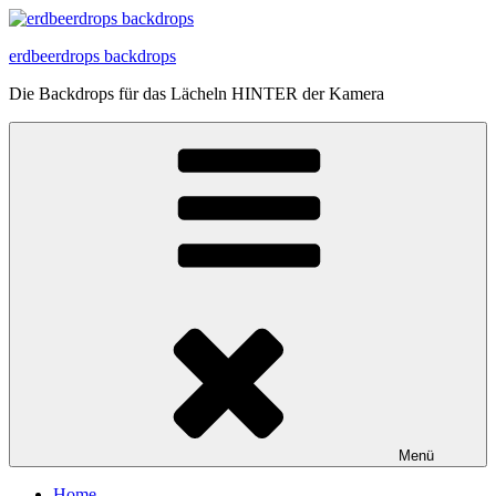
Zum
Inhalt
erdbeerdrops backdrops
springen
Die Backdrops für das Lächeln HINTER der Kamera
Menü
Home