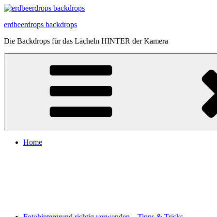
Zum
Inhalt
erdbeerdrops backdrops
springen
Die Backdrops für das Lächeln HINTER der Kamera
Home
Fotohintergrund richtig verwenden – Tipps & Tricks