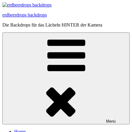
Zum
Inhalt
erdbeerdrops backdrops
springen
Die Backdrops für das Lächeln HINTER der Kamera
Menü
Home