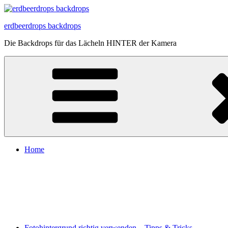
Zum
Inhalt
erdbeerdrops backdrops
springen
Die Backdrops für das Lächeln HINTER der Kamera
Home
Fotohintergrund richtig verwenden – Tipps & Tricks