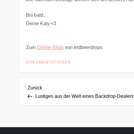
Bis bald,
Deine Katy <3
Zum
Online-Shop
von erdbeerdrops
DOKUMENTATIONEN
B
Vorheriger
Zurück
Beitrag
Lustiges aus der Welt eines Backdrop-Dealers
e
i
t